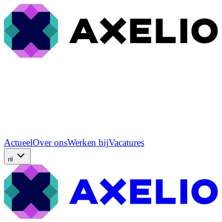
Actueel
Over ons
Werken bij
Vacatures
nl