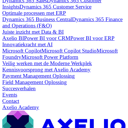
Dynamics 365 Sales
Dynamics 365 Customer
Insights
Dynamics 365 Customer Service
Optimale processen met ERP
Dynamics 365 Business Central
Dynamics 365 Finance
and Operations (F&O)
Juiste inzicht met Data & BI
Axelio BI
Power BI voor CRM
Power BI voor ERP
Innovatiekracht met AI
Microsoft Copilot
Microsoft Copilot Studio
Microsoft
Foundry
Microsoft Power Platform
Veilig werken met de Moderne Werkplek
Kennisvoorsprong met Axelio Academy
Payment Management Oplossing
Field Management Oplossing
Succesverhalen
Events
Contact
Axelio Academy