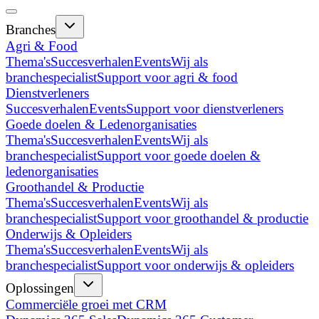
Branches
Agri & Food
Thema's
Succesverhalen
Events
Wij als
branchespecialist
Support voor agri & food
Dienstverleners
Succesverhalen
Events
Support voor dienstverleners
Goede doelen & Ledenorganisaties
Thema's
Succesverhalen
Events
Wij als
branchespecialist
Support voor goede doelen &
ledenorganisaties
Groothandel & Productie
Thema's
Succesverhalen
Events
Wij als
branchespecialist
Support voor groothandel & productie
Onderwijs & Opleiders
Thema's
Succesverhalen
Events
Wij als
branchespecialist
Support voor onderwijs & opleiders
Oplossingen
Commerciële groei met CRM