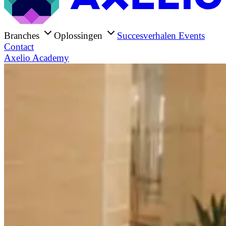
Branches
Oplossingen
Succesverhalen
Events
Contact
Axelio Academy