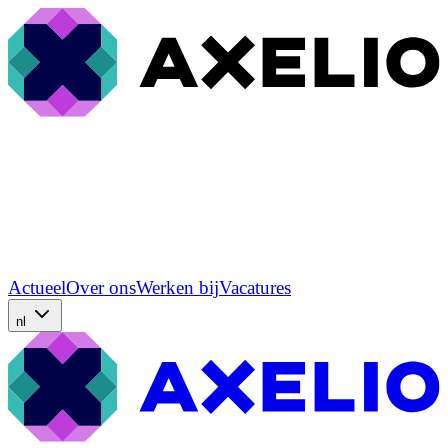
Actueel
Over ons
Werken bij
Vacatures
nl