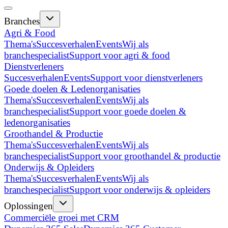
Branches
Agri & Food
Thema's
Succesverhalen
Events
Wij als
branchespecialist
Support voor agri & food
Dienstverleners
Succesverhalen
Events
Support voor dienstverleners
Goede doelen & Ledenorganisaties
Thema's
Succesverhalen
Events
Wij als
branchespecialist
Support voor goede doelen &
ledenorganisaties
Groothandel & Productie
Thema's
Succesverhalen
Events
Wij als
branchespecialist
Support voor groothandel & productie
Onderwijs & Opleiders
Thema's
Succesverhalen
Events
Wij als
branchespecialist
Support voor onderwijs & opleiders
Oplossingen
Commerciële groei met CRM