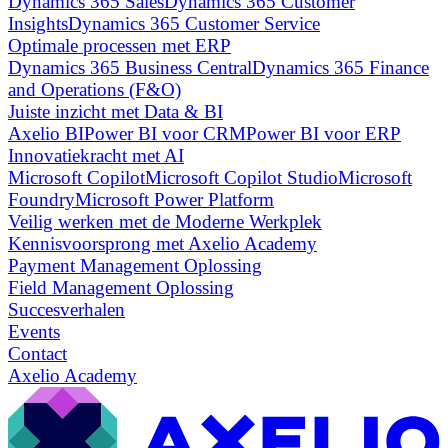
Dynamics 365 Sales
Dynamics 365 Customer
Insights
Dynamics 365 Customer Service
Optimale processen met ERP
Dynamics 365 Business Central
Dynamics 365 Finance
and Operations (F&O)
Juiste inzicht met Data & BI
Axelio BI
Power BI voor CRM
Power BI voor ERP
Innovatiekracht met AI
Microsoft Copilot
Microsoft Copilot Studio
Microsoft
Foundry
Microsoft Power Platform
Veilig werken met de Moderne Werkplek
Kennisvoorsprong met Axelio Academy
Payment Management Oplossing
Field Management Oplossing
Succesverhalen
Events
Contact
Axelio Academy