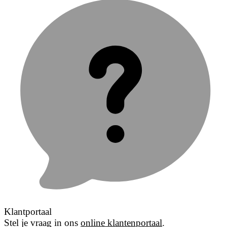
Klantportaal
Stel je vraag in ons
online klantenportaal
.