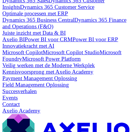
Dynamics 365 Sales
Dynamics 365 Customer
Insights
Dynamics 365 Customer Service
Optimale processen met ERP
Dynamics 365 Business Central
Dynamics 365 Finance
and Operations (F&O)
Juiste inzicht met Data & BI
Axelio BI
Power BI voor CRM
Power BI voor ERP
Innovatiekracht met AI
Microsoft Copilot
Microsoft Copilot Studio
Microsoft
Foundry
Microsoft Power Platform
Veilig werken met de Moderne Werkplek
Kennisvoorsprong met Axelio Academy
Payment Management Oplossing
Field Management Oplossing
Succesverhalen
Events
Contact
Axelio Academy