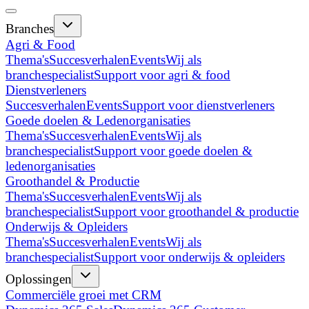
Branches
Agri & Food
Thema's
Succesverhalen
Events
Wij als
branchespecialist
Support voor agri & food
Dienstverleners
Succesverhalen
Events
Support voor dienstverleners
Goede doelen & Ledenorganisaties
Thema's
Succesverhalen
Events
Wij als
branchespecialist
Support voor goede doelen &
ledenorganisaties
Groothandel & Productie
Thema's
Succesverhalen
Events
Wij als
branchespecialist
Support voor groothandel & productie
Onderwijs & Opleiders
Thema's
Succesverhalen
Events
Wij als
branchespecialist
Support voor onderwijs & opleiders
Oplossingen
Commerciële groei met CRM