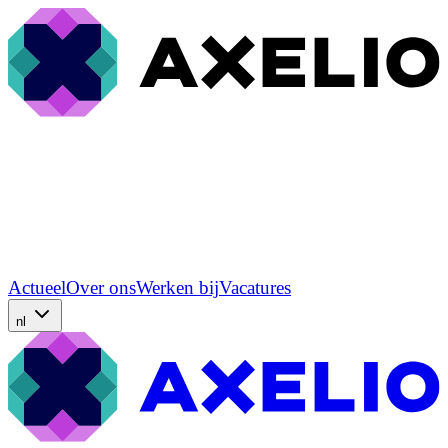
Actueel
Over ons
Werken bij
Vacatures
nl