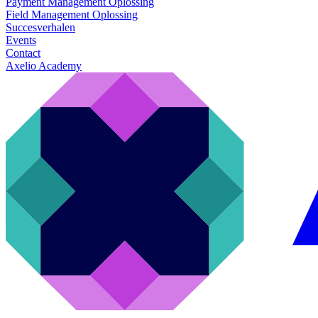
Payment Management Oplossing
Field Management Oplossing
Succesverhalen
Events
Contact
Axelio Academy