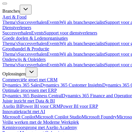
Branches
Agri & Food
Thema's
Succesverhalen
Events
Wij als branchespecialist
Support voor 
Dienstverleners
Succesverhalen
Events
Support voor dienstverleners
Goede doelen & Ledenorganisaties
Thema's
Succesverhalen
Events
Wij als branchespecialist
Support voor 
Groothandel & Productie
Thema's
Succesverhalen
Events
Wij als branchespecialist
Support voor 
Onderwijs & Opleiders
Thema's
Succesverhalen
Events
Wij als branchespecialist
Support voor 
Oplossingen
Commerciële groei met CRM
Dynamics 365 Sales
Dynamics 365 Customer Insights
Dynamics 365 C
Optimale processen met ERP
Dynamics 365 Business Central
Dynamics 365 Finance and Operatio
Juiste inzicht met Data & BI
Axelio BI
Power BI voor CRM
Power BI voor ERP
Innovatiekracht met AI
Microsoft Copilot
Microsoft Copilot Studio
Microsoft Foundry
Microso
Veilig werken met de Moderne Werkplek
Kennisvoorsprong met Axelio Academy