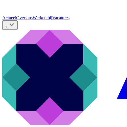
Actueel
Over ons
Werken bij
Vacatures
nl