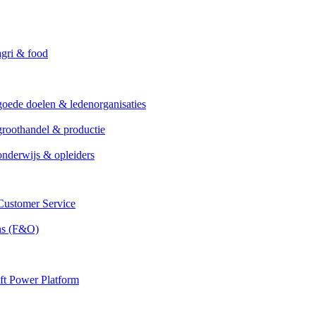
agri & food
goede doelen & ledenorganisaties
groothandel & productie
onderwijs & opleiders
ustomer Service
ns (F&O)
ft Power Platform