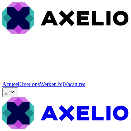
Actueel
Over ons
Werken bij
Vacatures
nl