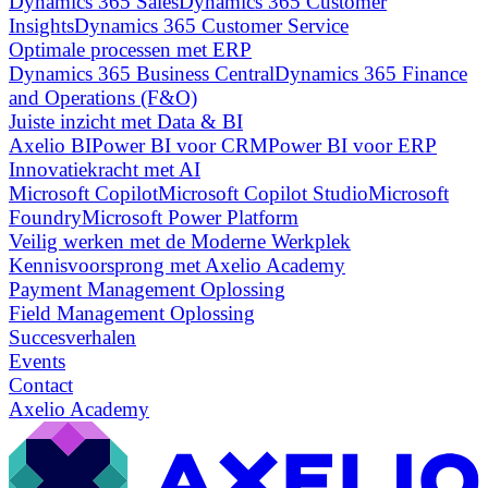
Dynamics 365 Sales
Dynamics 365 Customer
Insights
Dynamics 365 Customer Service
Optimale processen met ERP
Dynamics 365 Business Central
Dynamics 365 Finance
and Operations (F&O)
Juiste inzicht met Data & BI
Axelio BI
Power BI voor CRM
Power BI voor ERP
Innovatiekracht met AI
Microsoft Copilot
Microsoft Copilot Studio
Microsoft
Foundry
Microsoft Power Platform
Veilig werken met de Moderne Werkplek
Kennisvoorsprong met Axelio Academy
Payment Management Oplossing
Field Management Oplossing
Succesverhalen
Events
Contact
Axelio Academy