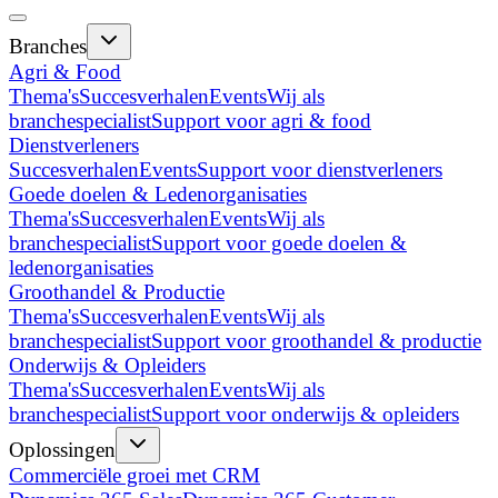
Branches
Agri & Food
Thema's
Succesverhalen
Events
Wij als
branchespecialist
Support voor agri & food
Dienstverleners
Succesverhalen
Events
Support voor dienstverleners
Goede doelen & Ledenorganisaties
Thema's
Succesverhalen
Events
Wij als
branchespecialist
Support voor goede doelen &
ledenorganisaties
Groothandel & Productie
Thema's
Succesverhalen
Events
Wij als
branchespecialist
Support voor groothandel & productie
Onderwijs & Opleiders
Thema's
Succesverhalen
Events
Wij als
branchespecialist
Support voor onderwijs & opleiders
Oplossingen
Commerciële groei met CRM