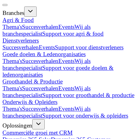
Branches
Agri & Food
Thema's
Succesverhalen
Events
Wij als
branchespecialist
Support voor agri & food
Dienstverleners
Succesverhalen
Events
Support voor dienstverleners
Goede doelen & Ledenorganisaties
Thema's
Succesverhalen
Events
Wij als
branchespecialist
Support voor goede doelen &
ledenorganisaties
Groothandel & Productie
Thema's
Succesverhalen
Events
Wij als
branchespecialist
Support voor groothandel & productie
Onderwijs & Opleiders
Thema's
Succesverhalen
Events
Wij als
branchespecialist
Support voor onderwijs & opleiders
Oplossingen
Commerciële groei met CRM