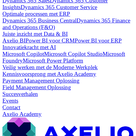
Dynamics 365 Sales
Dynamics 365 Customer
Insights
Dynamics 365 Customer Service
Optimale processen met ERP
Dynamics 365 Business Central
Dynamics 365 Finance
and Operations (F&O)
Juiste inzicht met Data & BI
Axelio BI
Power BI voor CRM
Power BI voor ERP
Innovatiekracht met AI
Microsoft Copilot
Microsoft Copilot Studio
Microsoft
Foundry
Microsoft Power Platform
Veilig werken met de Moderne Werkplek
Kennisvoorsprong met Axelio Academy
Payment Management Oplossing
Field Management Oplossing
Succesverhalen
Events
Contact
Axelio Academy