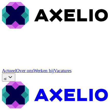
Actueel
Over ons
Werken bij
Vacatures
nl