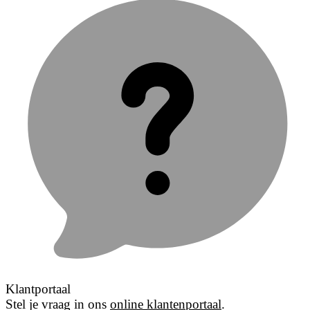
Klantportaal
Stel je vraag in ons
online klantenportaal
.