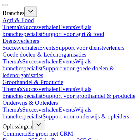
Branches
Agri & Food
Thema's
Succesverhalen
Events
Wij als
branchespecialist
Support voor agri & food
Dienstverleners
Succesverhalen
Events
Support voor dienstverleners
Goede doelen & Ledenorganisaties
Thema's
Succesverhalen
Events
Wij als
branchespecialist
Support voor goede doelen &
ledenorganisaties
Groothandel & Productie
Thema's
Succesverhalen
Events
Wij als
branchespecialist
Support voor groothandel & productie
Onderwijs & Opleiders
Thema's
Succesverhalen
Events
Wij als
branchespecialist
Support voor onderwijs & opleiders
Oplossingen
Commerciële groei met CRM