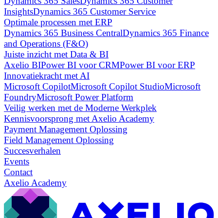
Dynamics 365 Sales
Dynamics 365 Customer
Insights
Dynamics 365 Customer Service
Optimale processen met ERP
Dynamics 365 Business Central
Dynamics 365 Finance
and Operations (F&O)
Juiste inzicht met Data & BI
Axelio BI
Power BI voor CRM
Power BI voor ERP
Innovatiekracht met AI
Microsoft Copilot
Microsoft Copilot Studio
Microsoft
Foundry
Microsoft Power Platform
Veilig werken met de Moderne Werkplek
Kennisvoorsprong met Axelio Academy
Payment Management Oplossing
Field Management Oplossing
Succesverhalen
Events
Contact
Axelio Academy