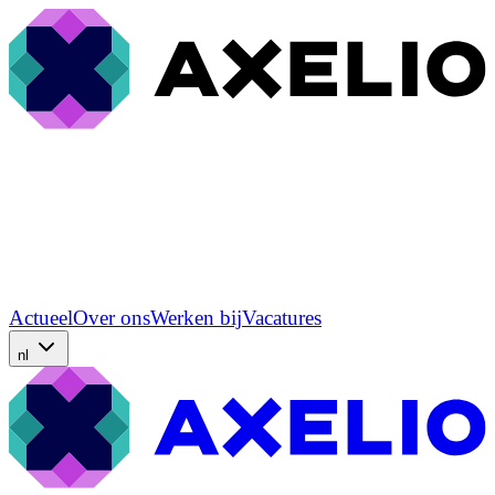
Actueel
Over ons
Werken bij
Vacatures
nl