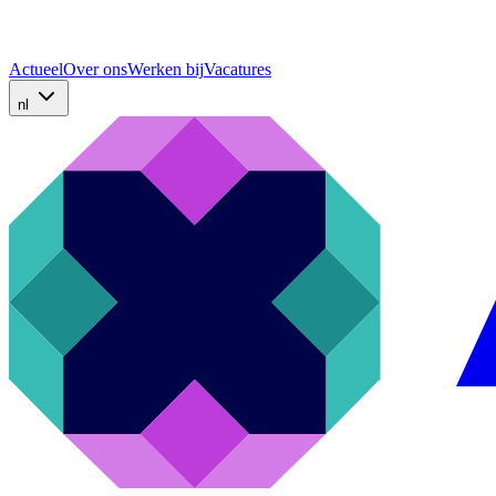
Actueel
Over ons
Werken bij
Vacatures
nl