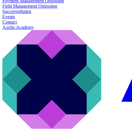
Payment Management Oplossing
Field Management Oplossing
Succesverhalen
Events
Contact
Axelio Academy