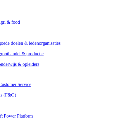
agri & food
goede doelen & ledenorganisaties
groothandel & productie
onderwijs & opleiders
ustomer Service
ns (F&O)
ft Power Platform