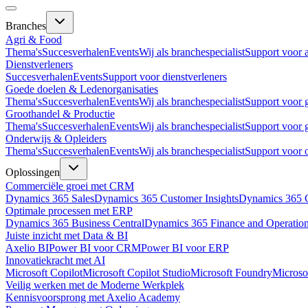
Branches
Agri & Food
Thema's
Succesverhalen
Events
Wij als branchespecialist
Support voor 
Dienstverleners
Succesverhalen
Events
Support voor dienstverleners
Goede doelen & Ledenorganisaties
Thema's
Succesverhalen
Events
Wij als branchespecialist
Support voor 
Groothandel & Productie
Thema's
Succesverhalen
Events
Wij als branchespecialist
Support voor 
Onderwijs & Opleiders
Thema's
Succesverhalen
Events
Wij als branchespecialist
Support voor 
Oplossingen
Commerciële groei met CRM
Dynamics 365 Sales
Dynamics 365 Customer Insights
Dynamics 365 C
Optimale processen met ERP
Dynamics 365 Business Central
Dynamics 365 Finance and Operatio
Juiste inzicht met Data & BI
Axelio BI
Power BI voor CRM
Power BI voor ERP
Innovatiekracht met AI
Microsoft Copilot
Microsoft Copilot Studio
Microsoft Foundry
Microso
Veilig werken met de Moderne Werkplek
Kennisvoorsprong met Axelio Academy