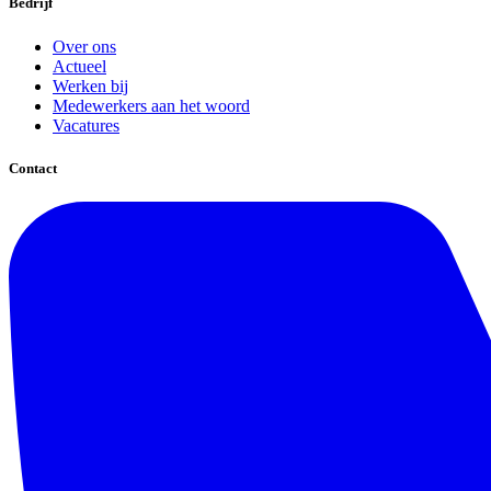
Bedrijf
Over ons
Actueel
Werken bij
Medewerkers aan het woord
Vacatures
Contact