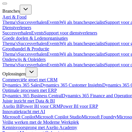
Branches
Agri & Food
Thema's
Succesverhalen
Events
Wij als branchespecialist
Support voor 
Dienstverleners
Succesverhalen
Events
Support voor dienstverleners
Goede doelen & Ledenorganisaties
Thema's
Succesverhalen
Events
Wij als branchespecialist
Support voor 
Groothandel & Productie
Thema's
Succesverhalen
Events
Wij als branchespecialist
Support voor 
Onderwijs & Opleiders
Thema's
Succesverhalen
Events
Wij als branchespecialist
Support voor 
Oplossingen
Commerciële groei met CRM
Dynamics 365 Sales
Dynamics 365 Customer Insights
Dynamics 365 C
Optimale processen met ERP
Dynamics 365 Business Central
Dynamics 365 Finance and Operatio
Juiste inzicht met Data & BI
Axelio BI
Power BI voor CRM
Power BI voor ERP
Innovatiekracht met AI
Microsoft Copilot
Microsoft Copilot Studio
Microsoft Foundry
Microso
Veilig werken met de Moderne Werkplek
Kennisvoorsprong met Axelio Academy