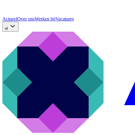
Actueel
Over ons
Werken bij
Vacatures
nl