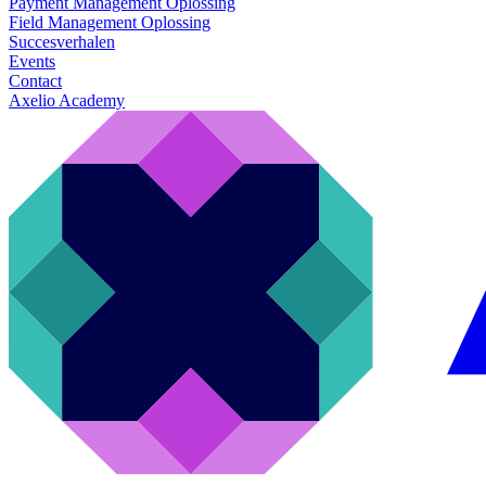
Payment Management Oplossing
Field Management Oplossing
Succesverhalen
Events
Contact
Axelio Academy