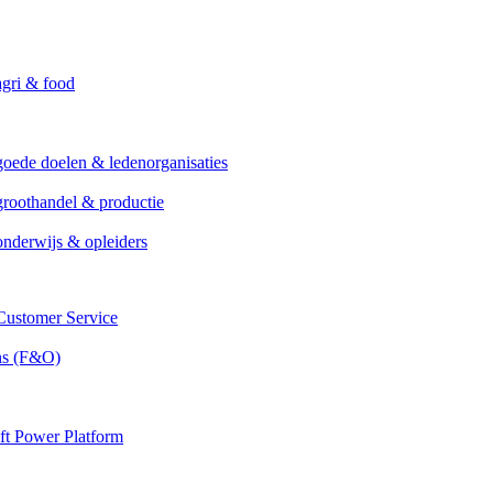
agri & food
goede doelen & ledenorganisaties
groothandel & productie
onderwijs & opleiders
ustomer Service
ns (F&O)
ft Power Platform