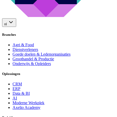
nl
Branches
Agri & Food
Dienstverleners
Goede doelen & Ledenorganisaties
Groothandel & Productie
Onderwijs & Opleiders
Oplossingen
CRM
ERP
Data & BI
AI
Moderne Werkplek
Axelio Academy