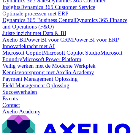
Dynamics 365 Sales
Dynamics 365 Customer
Insights
Dynamics 365 Customer Service
Optimale processen met ERP
Dynamics 365 Business Central
Dynamics 365 Finance
and Operations (F&O)
Juiste inzicht met Data & BI
Axelio BI
Power BI voor CRM
Power BI voor ERP
Innovatiekracht met AI
Microsoft Copilot
Microsoft Copilot Studio
Microsoft
Foundry
Microsoft Power Platform
Veilig werken met de Moderne Werkplek
Kennisvoorsprong met Axelio Academy
Payment Management Oplossing
Field Management Oplossing
Succesverhalen
Events
Contact
Axelio Academy