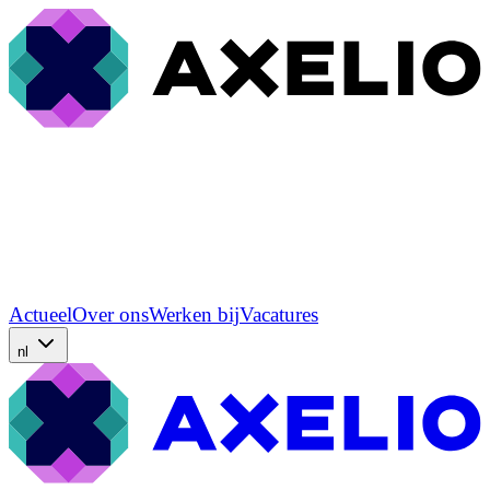
Actueel
Over ons
Werken bij
Vacatures
nl