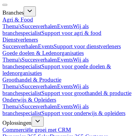
Branches
Agri & Food
Thema's
Succesverhalen
Events
Wij als
branchespecialist
Support voor agri & food
Dienstverleners
Succesverhalen
Events
Support voor dienstverleners
Goede doelen & Ledenorganisaties
Thema's
Succesverhalen
Events
Wij als
branchespecialist
Support voor goede doelen &
ledenorganisaties
Groothandel & Productie
Thema's
Succesverhalen
Events
Wij als
branchespecialist
Support voor groothandel & productie
Onderwijs & Opleiders
Thema's
Succesverhalen
Events
Wij als
branchespecialist
Support voor onderwijs & opleiders
Oplossingen
Commerciële groei met CRM