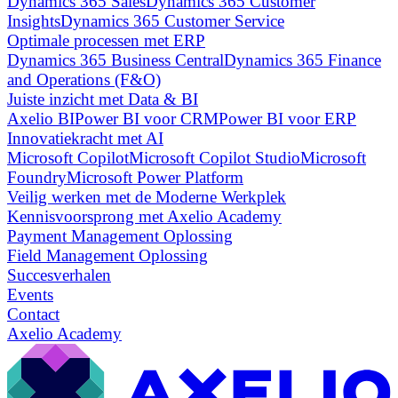
Dynamics 365 Sales
Dynamics 365 Customer
Insights
Dynamics 365 Customer Service
Optimale processen met ERP
Dynamics 365 Business Central
Dynamics 365 Finance
and Operations (F&O)
Juiste inzicht met Data & BI
Axelio BI
Power BI voor CRM
Power BI voor ERP
Innovatiekracht met AI
Microsoft Copilot
Microsoft Copilot Studio
Microsoft
Foundry
Microsoft Power Platform
Veilig werken met de Moderne Werkplek
Kennisvoorsprong met Axelio Academy
Payment Management Oplossing
Field Management Oplossing
Succesverhalen
Events
Contact
Axelio Academy