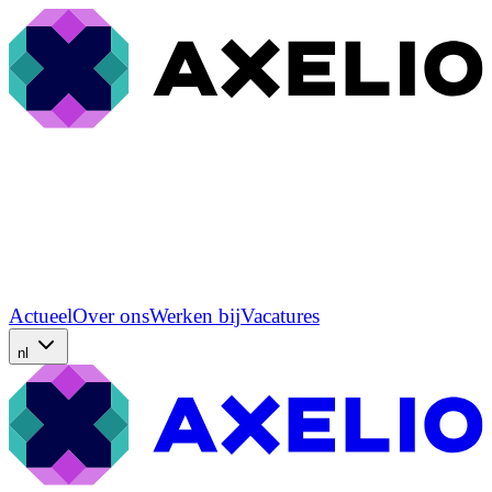
Actueel
Over ons
Werken bij
Vacatures
nl