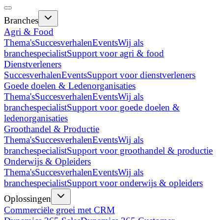
Branches
Agri & Food
Thema's
Succesverhalen
Events
Wij als
branchespecialist
Support voor agri & food
Dienstverleners
Succesverhalen
Events
Support voor dienstverleners
Goede doelen & Ledenorganisaties
Thema's
Succesverhalen
Events
Wij als
branchespecialist
Support voor goede doelen &
ledenorganisaties
Groothandel & Productie
Thema's
Succesverhalen
Events
Wij als
branchespecialist
Support voor groothandel & productie
Onderwijs & Opleiders
Thema's
Succesverhalen
Events
Wij als
branchespecialist
Support voor onderwijs & opleiders
Oplossingen
Commerciële groei met CRM