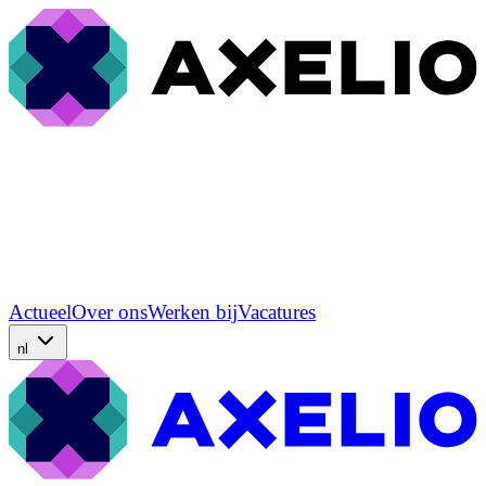
Actueel
Over ons
Werken bij
Vacatures
nl