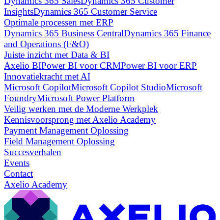
Dynamics 365 Sales
Dynamics 365 Customer
Insights
Dynamics 365 Customer Service
Optimale processen met ERP
Dynamics 365 Business Central
Dynamics 365 Finance
and Operations (F&O)
Juiste inzicht met Data & BI
Axelio BI
Power BI voor CRM
Power BI voor ERP
Innovatiekracht met AI
Microsoft Copilot
Microsoft Copilot Studio
Microsoft
Foundry
Microsoft Power Platform
Veilig werken met de Moderne Werkplek
Kennisvoorsprong met Axelio Academy
Payment Management Oplossing
Field Management Oplossing
Succesverhalen
Events
Contact
Axelio Academy