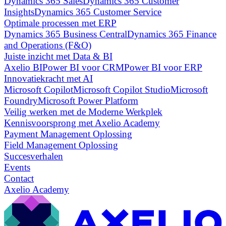
Dynamics 365 Sales
Dynamics 365 Customer
Insights
Dynamics 365 Customer Service
Optimale processen met ERP
Dynamics 365 Business Central
Dynamics 365 Finance
and Operations (F&O)
Juiste inzicht met Data & BI
Axelio BI
Power BI voor CRM
Power BI voor ERP
Innovatiekracht met AI
Microsoft Copilot
Microsoft Copilot Studio
Microsoft
Foundry
Microsoft Power Platform
Veilig werken met de Moderne Werkplek
Kennisvoorsprong met Axelio Academy
Payment Management Oplossing
Field Management Oplossing
Succesverhalen
Events
Contact
Axelio Academy