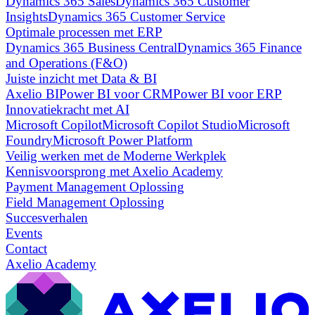
Dynamics 365 Sales
Dynamics 365 Customer
Insights
Dynamics 365 Customer Service
Optimale processen met ERP
Dynamics 365 Business Central
Dynamics 365 Finance
and Operations (F&O)
Juiste inzicht met Data & BI
Axelio BI
Power BI voor CRM
Power BI voor ERP
Innovatiekracht met AI
Microsoft Copilot
Microsoft Copilot Studio
Microsoft
Foundry
Microsoft Power Platform
Veilig werken met de Moderne Werkplek
Kennisvoorsprong met Axelio Academy
Payment Management Oplossing
Field Management Oplossing
Succesverhalen
Events
Contact
Axelio Academy