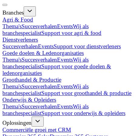
Branches
Agri & Food
Thema's
Succesverhalen
Events
Wij als
branchespecialist
Support voor agri & food
Dienstverleners
Succesverhalen
Events
Support voor dienstverleners
Goede doelen & Ledenorganisaties
Thema's
Succesverhalen
Events
Wij als
branchespecialist
Support voor goede doelen &
ledenorganisaties
Groothandel & Productie
Thema's
Succesverhalen
Events
Wij als
branchespecialist
Support voor groothandel & productie
Onderwijs & Opleiders
Thema's
Succesverhalen
Events
Wij als
branchespecialist
Support voor onderwijs & opleiders
Oplossingen
Commerciële groei met CRM