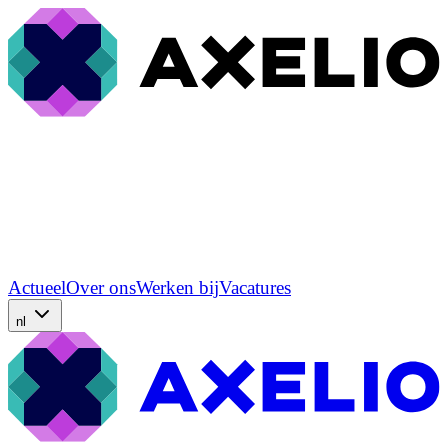
Actueel
Over ons
Werken bij
Vacatures
nl