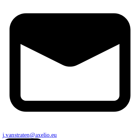
j.vanstraten@axelio.eu